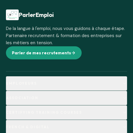
Pied de page
ParlerEmploi
De la langue à l'emploi, nous vous guidons à chaque étape.
Partenaire recrutement & formation des entreprises sur
les métiers en tension.
Parler de mes recrutements
EMPLOYEURS
ASSOCIATION
CERTIFYING TRAINING COURSES
FRENCH & DIGITAL