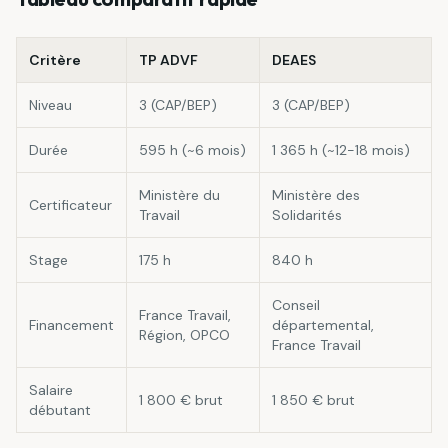
Critère
TP ADVF
DEAES
Niveau
3 (CAP/BEP)
3 (CAP/BEP)
Durée
595 h (~6 mois)
1 365 h (~12-18 mois)
Ministère du
Ministère des
Certificateur
Travail
Solidarités
Stage
175 h
840 h
Conseil
France Travail,
Financement
départemental,
Région, OPCO
France Travail
Salaire
1 800 € brut
1 850 € brut
débutant