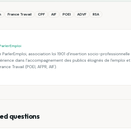
n
France Travail
CPF
AIF
POEI
ADVF
RSA
ParlerEmploi
 ParlerEmploi, association loi 1901 d'insertion socio-professionnell
périence dans l'accompagnement des publics éloignés de l'emploi et
France Travail (POEI, AFPR, AIF).
ed questions