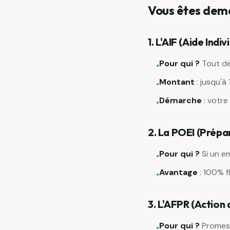
Vous êtes dema
1. L'AIF (Aide Indi
Pour qui ?
Tout de
•
Montant
: jusqu'à
•
Démarche
: votre
•
2. La POEI (Prépar
Pour qui ?
Si un e
•
Avantage
: 100% f
•
3. L'AFPR (Action
Pour qui ?
Promess
•