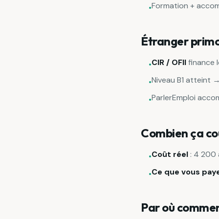
Formation + accom
•
Étranger prim
CIR / OFII
finance l
•
Niveau B1 atteint 
•
ParlerEmploi acco
•
Combien ça co
Coût réel
: 4 200 
•
Ce que vous pay
•
Par où commen