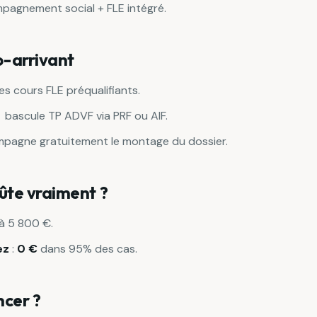
pagnement social + FLE intégré.
o-arrivant
es cours FLE préqualifiants.
→ bascule TP ADVF via PRF ou AIF.
mpagne gratuitement le montage du dossier.
ûte vraiment ?
à 5 800 €.
ez
:
0 €
dans 95% des cas.
cer ?