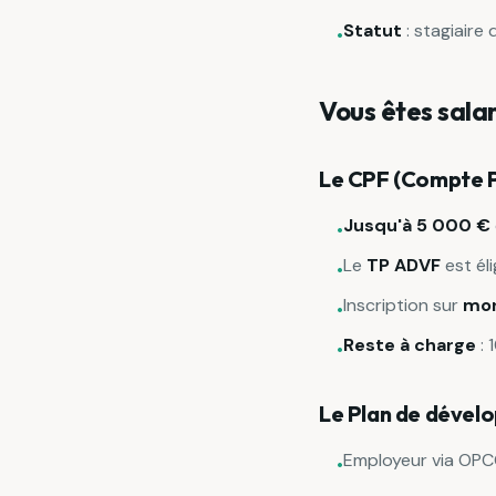
Statut
: stagiaire
•
Vous êtes salar
Le CPF (Compte P
Jusqu'à 5 000 €
•
Le
TP ADVF
est éli
•
Inscription sur
mon
•
Reste à charge
: 
•
Le Plan de déve
Employeur via OPCO
•