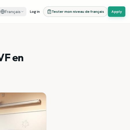
Français
Log in
Tester mon niveau de français
Apply
VF en