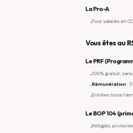
La Pro-A
Pour salariés en C
•
Vous êtes au RS
Le PRF (Programm
100% gratuit, sans 
•
Rémunération
: 5
•
Entrées toute l'ann
•
Le BOP 104 (prim
Réfugiés, protectio
•