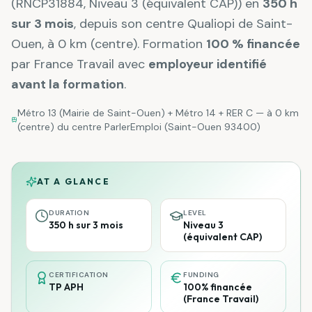
(
RNCP31884
,
Niveau 3 (équivalent CAP)
) en
350 h
sur 3 mois
, depuis son centre Qualiopi de Saint-
Ouen, à
0 km (centre)
. Formation
100 % financée
par France Travail avec
employeur identifié
avant la formation
.
Métro 13 (Mairie de Saint-Ouen) + Métro 14 + RER C
— à
0 km
(centre)
du centre ParlerEmploi (Saint-Ouen 93400)
AT A GLANCE
DURATION
LEVEL
350 h sur 3 mois
Niveau 3
(équivalent CAP)
CERTIFICATION
FUNDING
TP APH
100% financée
(France Travail)