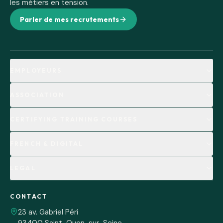
les métiers en tension.
Parler de mes recrutements
EMPLOYEURS
ASSOCIATION
CERTIFYING TRAINING COURSES
FRENCH & DIGITAL
LEGAL
CONTACT
23 av. Gabriel Péri