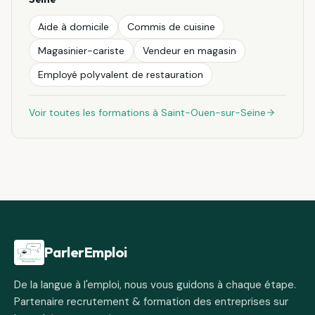
Aide à domicile
Commis de cuisine
Magasinier-cariste
Vendeur en magasin
Employé polyvalent de restauration
Voir toutes les formations à
Saint-Ouen-sur-Seine
Pied de page
ParlerEmploi
De la langue à l'emploi, nous vous guidons à chaque étape.
Partenaire recrutement & formation des entreprises sur