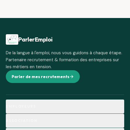
Pied de page
ParlerEmploi
De la langue à l'emploi, nous vous guidons à chaque étape.
Partenaire recrutement & formation des entreprises sur
les métiers en tension.
Parler de mes recrutements
EMPLOYEURS
ASSOCIATION