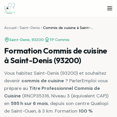
Skip to content
Accueil
Saint-Denis
Commis de cuisine à Saint-Denis
·
Saint-Denis
,
93200
TP Commis
Formation Commis de cuisine
à Saint-Denis (93200)
Vous habitez
Saint-Denis
(
93200
) et souhaitez
devenir
commis de cuisine
? ParlerEmploi vous
prépare au
Titre Professionnel Commis de
Cuisine
(
RNCP35316
,
Niveau 3 (équivalent CAP)
)
en
595 h sur 6 mois
, depuis son centre Qualiopi
de Saint-Ouen, à
3 km
. Formation
100 %