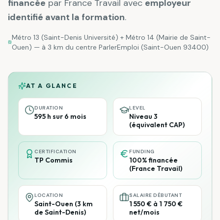
financée
par France Travail avec
employeur
identifié avant la formation
.
Métro 13 (Saint-Denis Université) + Métro 14 (Mairie de Saint-
Ouen)
— à
3 km
du centre ParlerEmploi (Saint-Ouen 93400)
AT A GLANCE
DURATION
LEVEL
595 h sur 6 mois
Niveau 3
(équivalent CAP)
CERTIFICATION
FUNDING
TP Commis
100% financée
(France Travail)
LOCATION
SALAIRE DÉBUTANT
Saint-Ouen (3 km
1 550 € à 1 750 €
de Saint-Denis)
net/mois