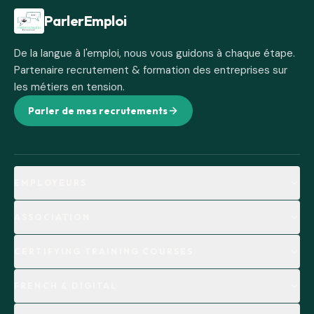
Pied de page
ParlerEmploi
De la langue à l'emploi, nous vous guidons à chaque étape.
Partenaire recrutement & formation des entreprises sur
les métiers en tension.
Parler de mes recrutements
EMPLOYEURS
ASSOCIATION
CERTIFYING TRAINING COURSES
FRENCH & DIGITAL