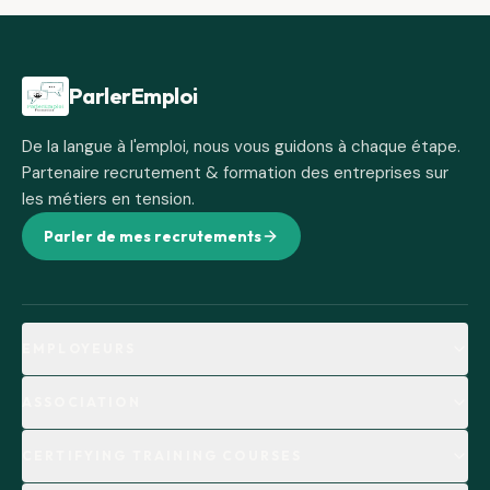
Pied de page
ParlerEmploi
De la langue à l'emploi, nous vous guidons à chaque étape.
Partenaire recrutement & formation des entreprises sur
les métiers en tension.
Parler de mes recrutements
EMPLOYEURS
ASSOCIATION
CERTIFYING TRAINING COURSES