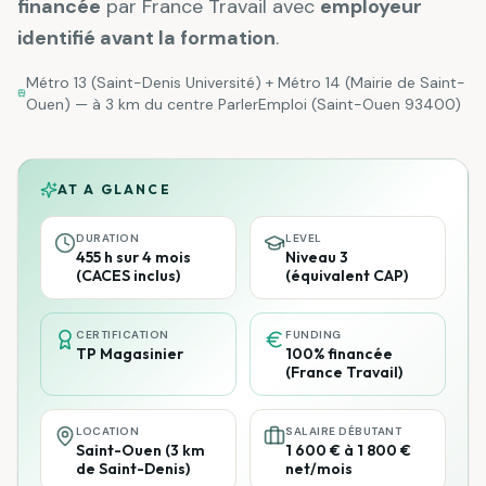
financée
par France Travail avec
employeur
identifié avant la formation
.
Métro 13 (Saint-Denis Université) + Métro 14 (Mairie de Saint-
Ouen)
— à
3 km
du centre ParlerEmploi (Saint-Ouen 93400)
AT A GLANCE
DURATION
LEVEL
455 h sur 4 mois
Niveau 3
(CACES inclus)
(équivalent CAP)
CERTIFICATION
FUNDING
TP Magasinier
100% financée
(France Travail)
LOCATION
SALAIRE DÉBUTANT
Saint-Ouen (3 km
1 600 € à 1 800 €
de Saint-Denis)
net/mois