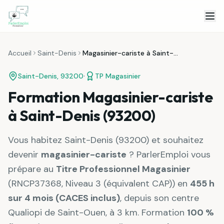
Skip to content
Accueil
Saint-Denis
Magasinier-cariste à Saint-Denis
·
Saint-Denis
,
93200
TP Magasinier
Formation Magasinier-cariste
à Saint-Denis (93200)
Vous habitez
Saint-Denis
(
93200
) et souhaitez
devenir
magasinier-cariste
? ParlerEmploi vous
prépare au
Titre Professionnel Magasinier
(
RNCP37368
,
Niveau 3 (équivalent CAP)
) en
455 h
sur 4 mois (CACES inclus)
, depuis son centre
Qualiopi de Saint-Ouen, à
3 km
. Formation
100 %