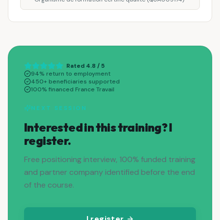
Rated 4.8 / 5
94% return to employment
450+ beneficiaries supported
100% financed France Travail
NEXT SESSION
Interested in this training? I
register.
Free positioning interview, 100% funded training
and partner company identified before the end
of the course.
I register