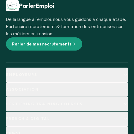
Pied de page
ParlerEmploi
De la langue à l'emploi, nous vous guidons à chaque étape.
Partenaire recrutement & formation des entreprises sur
les métiers en tension.
Parler de mes recrutements
EMPLOYEURS
ASSOCIATION
CERTIFYING TRAINING COURSES
FRENCH & DIGITAL
LEGAL